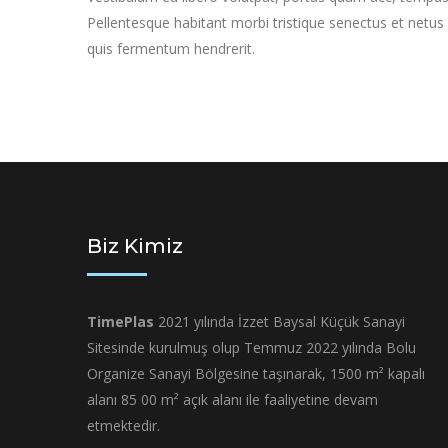
Pellentesque habitant morbi tristique senectus et netus
quis fermentum hendrerit.
Biz Kimiz
TimePlas
2021 yılında İzzet Baysal Küçük Sanayi
Sitesinde kurulmuş olup Temmuz 2022 yılında Bolu
Organize Sanayi Bölgesine taşınarak, 1500 m² kapalı
alanı 85 00 m² açık alanı ile faaliyetine devam
etmektedir.