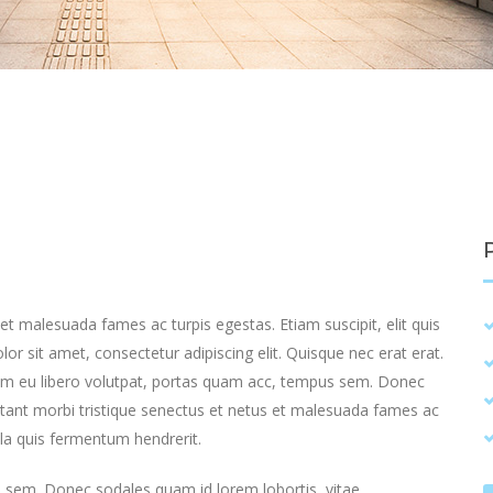
et malesuada fames ac turpis egestas. Etiam suscipit, elit quis
lor sit amet, consectetur adipiscing elit. Quisque nec erat erat.
ulum eu libero volutpat, portas quam acc, tempus sem. Donec
itant morbi tristique senectus et netus et malesuada fames ac
lla quis fermentum hendrerit.
 sem. Donec sodales quam id lorem lobortis, vitae.