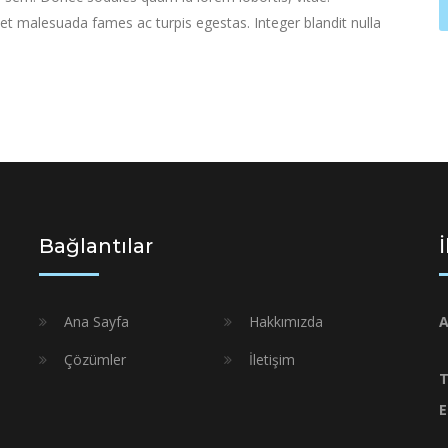
 et malesuada fames ac turpis egestas. Integer blandit nulla
Bağlantılar
Ana Sayfa
Hakkımızda
A
Çözümler
İletişim
T
E