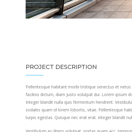
PROJECT DESCRIPTION
Pellentesque habitant morbi tristique senectus et netus 
facilisis dictum, diam justo volutpat dui. Lorem ipsum do
Integer blandit nulla quis fermentum hendrerit. Vestib
sodales quam id lorem lobortis, vitae. Pellentesque hab
turpis egestas. Quisque nec erat erat. Integer blandit nu
Vestibulum eu libero volutpat, portas quam acc, tempus