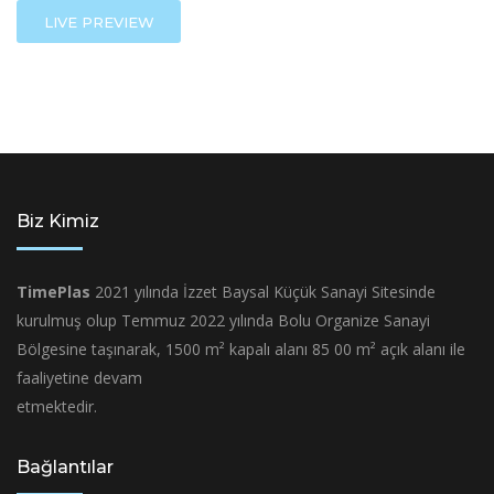
LIVE PREVIEW
Biz Kimiz
TimePlas
2021 yılında İzzet Baysal Küçük Sanayi Sitesinde
kurulmuş olup Temmuz 2022 yılında Bolu Organize Sanayi
Bölgesine taşınarak, 1500 m² kapalı alanı 85 00 m² açık alanı ile
faaliyetine devam
etmektedir.
Bağlantılar